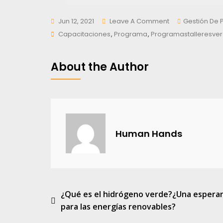
On
Jun 12, 2021
Leave A Comment
Gestión De 
Tags
Programa
Capacitaciones
,
Programa
,
Programastalleresve
Talleres
Verdes
About the Author
Human Hands
Navegación
¿Qué es el hidrógeno verde?¿Una espera
para las energías renovables?
de