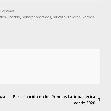
Proyectos
rdes
,
Rosario
,
Saberespracticos
,
SantaFe
,
Talleres
,
Verdes
nza
Participación en los Premios Latinoamérica
Verde 2020