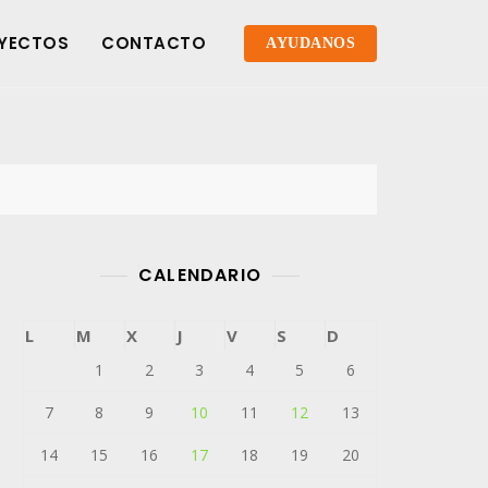
YECTOS
CONTACTO
AYUDANOS
CALENDARIO
L
M
X
J
V
S
D
1
2
3
4
5
6
7
8
9
10
11
12
13
14
15
16
17
18
19
20