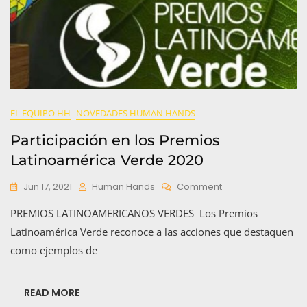
EL EQUIPO HH
NOVEDADES HUMAN HANDS
Participación en los Premios
Latinoamérica Verde 2020
On
Jun 17, 2021
Human Hands
Comment
Participación
PREMIOS LATINOAMERICANOS VERDES Los Premios
En
Los
Latinoamérica Verde reconoce a las acciones que destaquen
Premios
como ejemplos de
Latinoamérica
Verde
2020
READ MORE