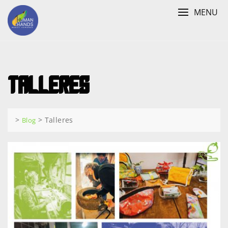
Skip
MENU
to
content
Talleres
>
>
Talleres
Blog