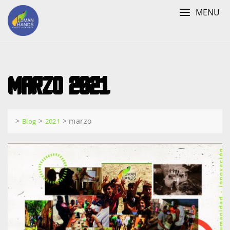
Skip
MENU
to
content
marzo 2021
>
>
>
marzo
Blog
2021