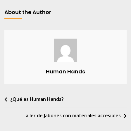
Mes
De
About the Author
La
Mujer
Human Hands
Navegación
¿Qué es Human Hands?
de
Taller de Jabones con materiales accesibles
entradas