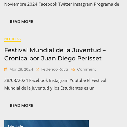
Programa
Noviembre 2024 Facebook Twitter Instagram Programa de
De
Activistas
En
READ MORE
La
Comunicación
NOTICIAS
Festival Mundial de la Juventud –
Cronica por Juan Diego Perisset
On
Mar 28, 2024
Federico Rava
Comment
Festival
28/03/2024 Facebook Instagram Youtube El Festival
Mundial
De
Mundial de la Juventud y los Estudiantes es un
La
Juventud
–
READ MORE
Cronica
Por
Juan
Diego