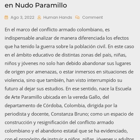
en Nudo Paramillo
On
Ago 3, 2022
Human Hands
Comment
El
En el marco del conflicto armado colombiano, es
Arte
Como
indispensable analizar de manera diferenciada los efectos
Un
que ha tenido la guerra sobre la población civil. En este caso
Camino
en el ámbito educativo de distintas zonas del país, niñas,
De
Resiliencia
niños y jóvenes no solo han debido abandonar sus lugares
En
de origen por amenazas, o estar inmersos en situaciones de
Nudo
Paramillo
violencia, sino que también, han visto interrumpido su
futuro al dejar sus estudios. En ese sentido, nace la Escuela
de Arte Paramillo ubicada en la vereda Gallo, del
departamento de Córdoba, Colombia, dirigida por la
periodista y docente, Constanza Bruno; como un espacio de
construcción y resignificación del conflicto armado
colombiano y el abandono estatal que se ha evidenciado,
con el propósito de instruir a niños, niñas, jóvenes y adultos