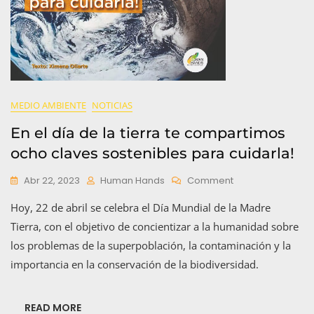
MEDIO AMBIENTE
NOTICIAS
En el día de la tierra te compartimos
ocho claves sostenibles para cuidarla!
On
Abr 22, 2023
Human Hands
Comment
En
Hoy, 22 de abril se celebra el Día Mundial de la Madre
El
Día
Tierra, con el objetivo de concientizar a la humanidad sobre
De
los problemas de la superpoblación, la contaminación y la
La
importancia en la conservación de la biodiversidad.
Tierra
Te
Compartimos
Ocho
READ MORE