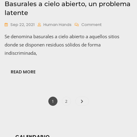
Basurales a cielo abierto, un problema
latente
On
Sep 22, 2021
Human Hands
Comment
Basurales
Se denomina basurales a cielo abierto a aquellos sitios
A
Cielo
donde se disponen residuos sólidos de forma
Abierto,
indiscriminada,
Un
Problema
Latente
READ MORE
Paginación
Page
Page
1
2
de
entradas
CALENDARIO