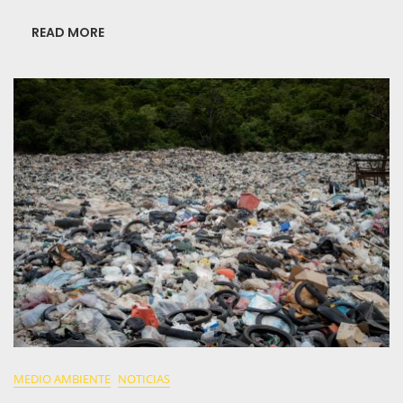
Creciente
En
READ MORE
Los
Jóvenes
A
Nivel
Mundial
MEDIO AMBIENTE
NOTICIAS