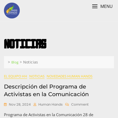
Skip
MENU
to
content
Noticias
>
>
Noticias
Blog
EL EQUIPO HH
NOTICIAS
NOVEDADES HUMAN HANDS
Descripción del Programa de
Activistas en la Comunicación
On
Nov 28, 2024
Human Hands
Comment
Descripción
Programa de Activistas en la Comunicación 28 de
Del