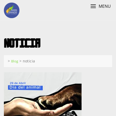
Skip
MENU
to
content
noticia
>
>
noticia
Blog