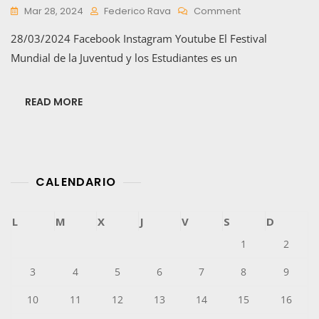
On
Mar 28, 2024
Federico Rava
Comment
Festival
28/03/2024 Facebook Instagram Youtube El Festival
Mundial
De
Mundial de la Juventud y los Estudiantes es un
La
Juventud
–
READ MORE
Cronica
Por
Juan
Diego
Perisset
CALENDARIO
L
M
X
J
V
S
D
1
2
3
4
5
6
7
8
9
10
11
12
13
14
15
16