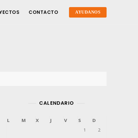
YECTOS
CONTACTO
AYUDANOS
CALENDARIO
L
M
X
J
V
S
D
1
2