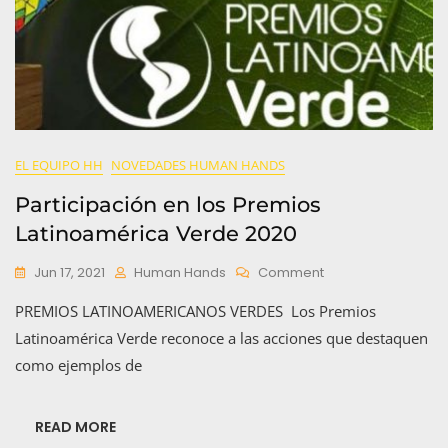
EL EQUIPO HH
NOVEDADES HUMAN HANDS
Participación en los Premios
Latinoamérica Verde 2020
On
Jun 17, 2021
Human Hands
Comment
Participación
PREMIOS LATINOAMERICANOS VERDES Los Premios
En
Los
Latinoamérica Verde reconoce a las acciones que destaquen
Premios
como ejemplos de
Latinoamérica
Verde
2020
READ MORE